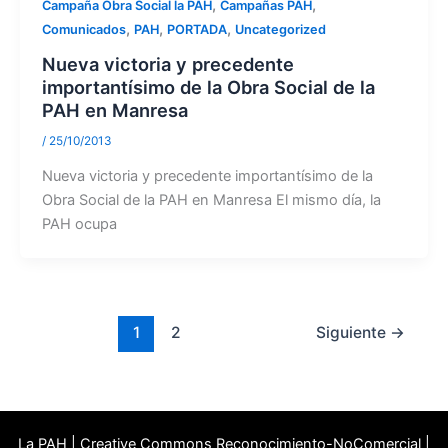
,
,
Campaña Obra Social la PAH
Campañas PAH
,
,
,
Comunicados
PAH
PORTADA
Uncategorized
Nueva victoria y precedente
importantísimo de la Obra Social de la
PAH en Manresa
/
25/10/2013
Nueva victoria y precedente importantísimo de la
Obra Social de la PAH en Manresa El mismo día, la
PAH ocupa
1
2
Siguiente
→
La PAH | Creative Commons Reconocimiento-NoComercial |