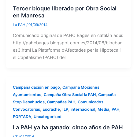
Tercer bloque liberado por Obra Social
en Manresa
La PAH
/
01/09/2014
Comunicado original de PAHC Bages en catalán aquí:
http://pahcbages.blogspot.com.es/2014/08/blocbag
es3.html La Plataforma d’Afectades per la Hipoteca i
el Capitalisme (PAHC) del
,
Campaña dación en pago
Campaña Mociones
,
,
Ayuntamientos
Campaña Obra Social la PAH
Campaña
,
,
,
Stop Desahucios
Campañas PAH
Comunicados
,
,
,
,
,
,
Convocatorias
Escrache
ILP
internacional
Media
PAH
,
PORTADA
Uncategorized
La PAH ya ha ganado: cinco años de PAH
/
21/02/2014