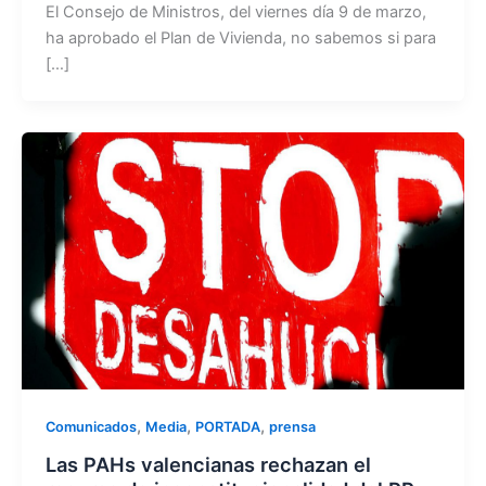
El Consejo de Ministros, del viernes día 9 de marzo,
ha aprobado el Plan de Vivienda, no sabemos si para
[…]
,
,
,
Comunicados
Media
PORTADA
prensa
Las PAHs valencianas rechazan el