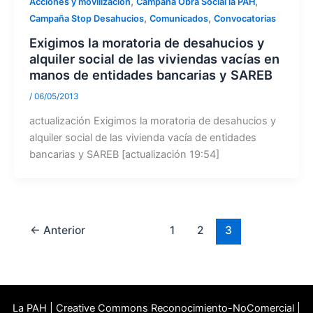
,
,
Acciones y movilización
Campaña Obra Social la PAH
,
,
Campaña Stop Desahucios
Comunicados
Convocatorias
Exigimos la moratoria de desahucios y
alquiler social de las viviendas vacías en
manos de entidades bancarias y SAREB
/
06/05/2013
actualización Exigimos la moratoria de desahucios y
alquiler social de las vivienda vacía de entidades
bancarias y SAREB [actualización 19:54]
←
Anterior
1
2
3
La PAH | Creative Commons Reconocimiento-NoComercial |