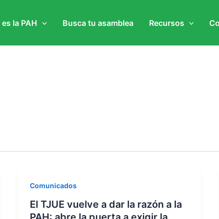
 es la PAH
Busca tu asamblea
Recursos
Co
Comunicados
El TJUE vuelve a dar la razón a la
PAH: abre la puerta a exigir la